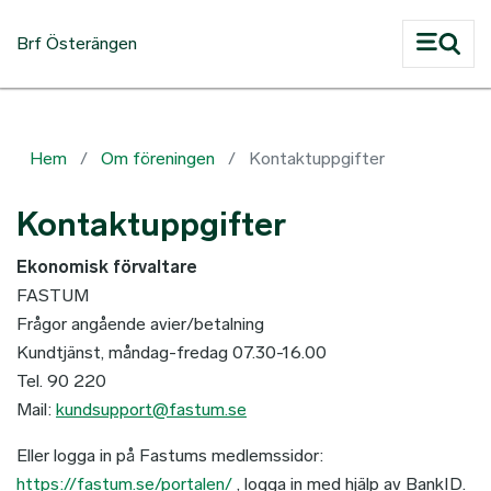
Hoppa till huvudinnehåll
Brf Österängen
Hem
Om föreningen
Kontaktuppgifter
Kontaktuppgifter
Ekonomisk förvaltare
FASTUM
Frågor angående avier/betalning
Kundtjänst, måndag-fredag 07.30-16.00
Tel. 90 220
Mail:
kundsupport@fastum.se
Eller logga in på Fastums medlemssidor:
https://fastum.se/portalen/
, logga in med hjälp av BankID.