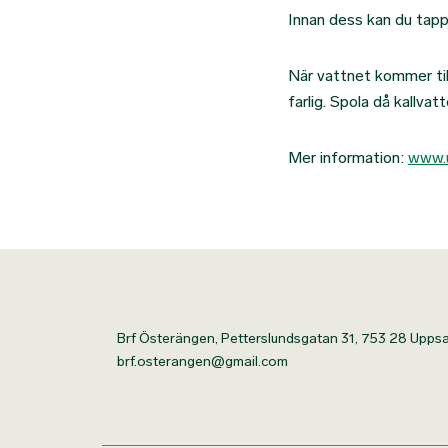
Innan dess kan du tappa
När vattnet kommer til
farlig. Spola då kallvat
Mer information:
www.u
Brf Österängen, Petterslundsgatan 31, 753 28 Uppsa
brf.osterangen@gmail.com