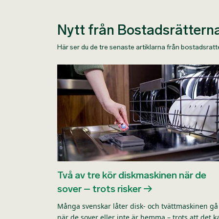
Nytt från Bostadsrättern
Här ser du de tre senaste artiklarna från bostadsrat
Två av tre kör diskmaskinen när de
sover – trots risker
Många svenskar låter disk- och tvättmaskinen gå
när de sover eller inte är hemma – trots att det k